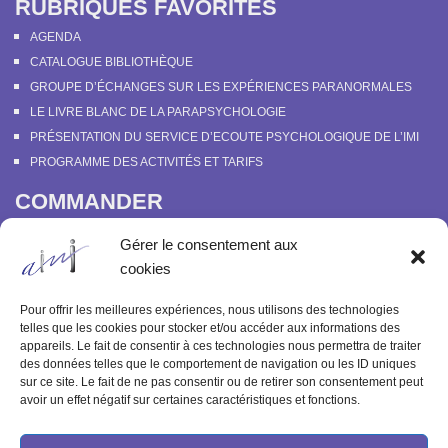
RUBRIQUES FAVORITES
AGENDA
CATALOGUE BIBLIOTHÈQUE
GROUPE D’ÉCHANGES SUR LES EXPÉRIENCES PARANORMALES
LE LIVRE BLANC DE LA PARAPSYCHOLOGIE
PRÉSENTATION DU SERVICE D’ECOUTE PSYCHOLOGIQUE DE L’IMI
PROGRAMME DES ACTIVITÉS ET TARIFS
COMMANDER
COURS EN LIGNE “DÉCOUVERTE DE LA PARAPSYCHOLOGIE”
Gérer le consentement aux
SOUTENIR L’INSTITUT MÉTAPSYCHIQUE
cookies
PROGRAMME DES ACTIVITÉS ET TARIFS
COMMANDER OU FEUILLETER “LE BULLETIN MÉTAPSYCHIQUE” ET
Pour offrir les meilleures expériences, nous utilisons des technologies
“MÉTAPSYCHIQUE”
telles que les cookies pour stocker et/ou accéder aux informations des
appareils. Le fait de consentir à ces technologies nous permettra de traiter
ARCHIVES
des données telles que le comportement de navigation ou les ID uniques
sur ce site. Le fait de ne pas consentir ou de retirer son consentement peut
ACTIVITÉS PASSÉES
avoir un effet négatif sur certaines caractéristiques et fonctions.
ANCIENS ARTICLES