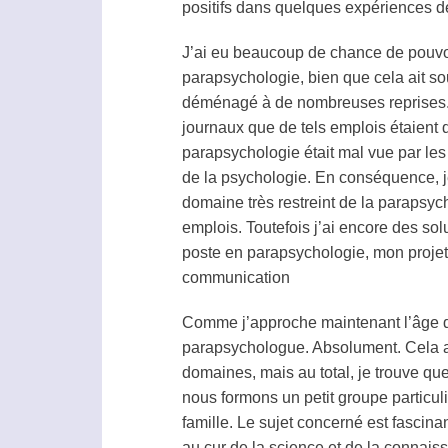
positifs dans quelques expériences 
J’ai eu beaucoup de chance de pouvoi
parapsychologie
, bien que cela ait 
déménagé à de nombreuses reprises. 
journaux que de tels emplois étaient d
parapsychologie
était mal vue par le
de la psychologie. En conséquence, j
domaine très restreint de la
parapsyc
emplois. Toutefois j’ai encore des so
poste en
parapsychologie
, mon projet
communication
Comme j’approche maintenant l’âge de
parapsychologue
. Absolument. Cela a
domaines, mais au total, je trouve q
nous formons un petit groupe particu
famille. Le sujet concerné est fascinan
au cur de la science et de la connai