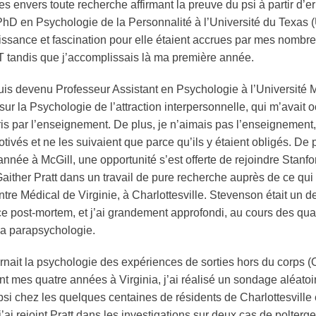
ues envers toute recherche affirmant la preuve du
psi
à partir d’e
PhD en Psychologie de la Personnalité à l’Université du Texas (UT
ssance et fascination pour elle étaient accrues par mes nombr
 tandis que j’accomplissais là ma première année.
uis devenu Professeur Assistant en Psychologie à l’Université 
sur la Psychologie de l’attraction interpersonnelle, qui m’avait 
is par l’enseignement. De plus, je n’aimais pas l’enseignement,
vés et ne les suivaient que parce qu’ils y étaient obligés. De pl
nnée à McGill, une opportunité s’est offerte de rejoindre Stanf
ther Pratt dans un travail de pure recherche auprès de ce qui é
ntre Médical de Virginie, à Charlottesville. Stevenson était un
nce post-mortem, et j’ai grandement approfondi, au cours des q
la
parapsychologie
.
rnait la psychologie des expériences de sorties hors du corps (
t mes quatre années à Virginia, j’ai réalisé un sondage aléatoi
psi
chez les quelques centaines de résidents de Charlottesville et
ai rejoint Pratt dans les investigations sur deux cas de
polterge