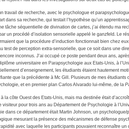
n travail de recherche, avec le psychologue et
parapsychologu
Tart dans sa recherche, qui testait l’hypothèse qu’un apprentissag
 tâche séquentielle de divination de cartes, j’ai étendu ma re
par un procédé d’isolation sensorielle appelé le
ganzfeld
. Le ré
irmaient que la procédure d’induction fonctionnait bien chez eux
u test de perception extra-sensorielle, que ce soit dans une dire
s encore inconnus. J’ai occupé ce poste pendant deux ans, après
iplôme universitaire en
Parapsychologie
aux Etats-Unis, à l’Un
ntiellement d’enseignement, les étudiants étaient hautement moti
ifiante que la précédente à Mc Gill. Plusieurs de mes étudiants 
ychologie
, et en premier plan Carlos Alvarado lui-même, de la
P
à la côte Ouest des Etats-Unis, mais ma destinée était d’accro
visiteur pour trois ans au Département de Psychologie à l’Univ
ie
dans ce département était Martin Johnson, un psychologue/
ogique mesurant la présence des mécanismes de défense psycho
a rapidité avec laquelle les participants pouvaient reconnaître 