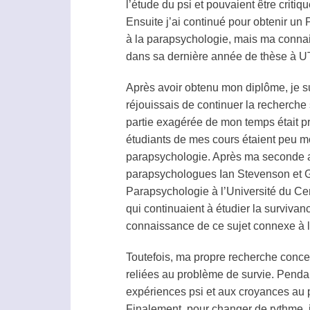
l’étude du
psi
et pouvaient être critiq
Ensuite j’ai continué pour obtenir un 
à la
parapsychologie
, mais ma connai
dans sa dernière année de thèse à UT
Après avoir obtenu mon diplôme, je s
réjouissais de continuer la recherche 
partie exagérée de mon temps était pr
étudiants de mes cours étaient peu moti
parapsychologie
. Après ma seconde a
parapsychologues Ian Stevenson et Gai
Parapsychologie
à l’Université du Ce
qui continuaient à étudier la surviva
connaissance de ce sujet connexe à 
Toutefois, ma propre recherche conce
reliées au problème de survie. Pendan
expériences
psi
et aux croyances au
Finalement, pour changer de rythme, j’