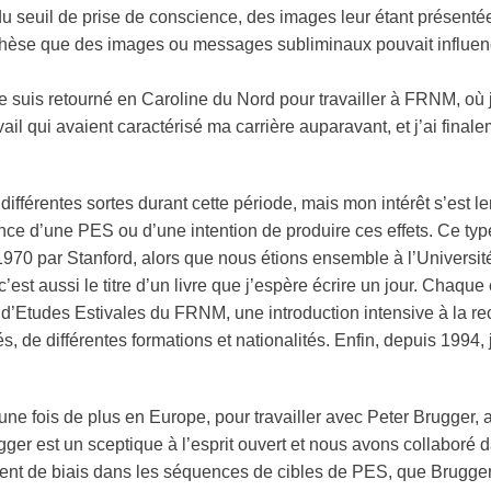
du seuil de prise de conscience, des images leur étant présent
othèse que des images ou messages subliminaux pouvait influen
je suis retourné en Caroline du Nord pour travailler à FRNM, où 
il qui avaient caractérisé ma carrière auparavant, et j’ai final
différentes sortes durant cette période, mais mon intérêt s’est l
e d’une PES ou d’une intention de produire ces effets. Ce type
70 par Stanford, alors que nous étions ensemble à l’Université 
 c’est aussi le titre d’un livre que j’espère écrire un jour. Chaque
’Etudes Estivales du FRNM, une introduction intensive à la r
 de différentes formations et nationalités. Enfin, depuis 1994, 
une fois de plus en Europe, pour travailler avec Peter Brugger
gger est un sceptique à l’esprit ouvert et nous avons collaboré 
ient de
biais
dans les séquences de cibles de PES, que Brugger 