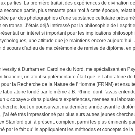
eux parties. La première traitait des expériences de divination 
La seconde partie, plus tentante pour moi à cette époque, relatai
étée par des photographies d’une substance cellulaire présum
m
en transe. J’étais déjà intéressé par la philosophie de l’espri
résentait un intérêt si important pour les implications philosoph
sychologues, une attitude que je maintiens encore aujourd’hui. J’
 discours d’adieu de ma cérémonie de remise de diplôme, en p
 University à Durham en Caroline du Nord, me spécialisant en Psy
 financier, un atout supplémentaire était que le Laboratoire de
 pour la Recherche de la Nature de l’Homme (FRNM) et ensuit
e laboratoire fondé par le même J.B. Rhine, dont j’avais entendu
n « cobaye » dans plusieurs expériences, menées au laboratoire
echerche, tout en poursuivant ma dernière année avant le dipl
 j’ai été très impressionné par plusieurs autres jeunes chercheu
ex Stanford qui, à présent, comptent parmi les plus éminents pa
nné par le fait qu’ils appliquaient les méthodes et concepts de 