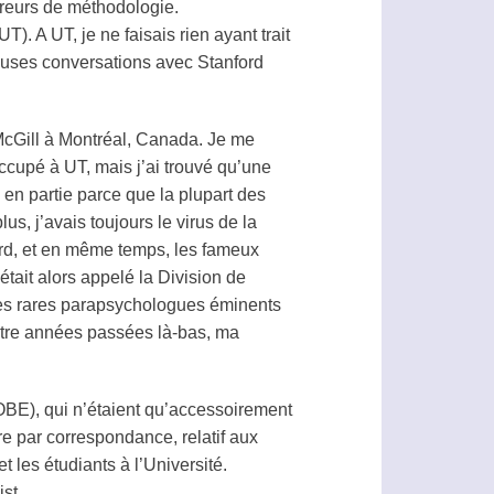
rreurs de méthodologie.
). A UT, je ne faisais rien ayant trait
euses conversations avec Stanford
McGill à Montréal, Canada. Je me
occupé à UT, mais j’ai trouvé qu’une
 en partie parce que la plupart des
us, j’avais toujours le virus de la
ord, et en même temps, les fameux
tait alors appelé la Division de
 des rares parapsychologues éminents
uatre années passées là-bas, ma
OBE), qui n’étaient qu’accessoirement
re par correspondance, relatif aux
 les étudiants à l’Université.
ist
.