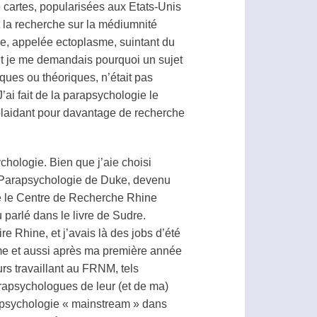
de cartes, popularisées aux Etats-Unis
t la recherche sur la médiumnité
ée, appelée
ectoplasme
, suintant du
t et je me demandais pourquoi un sujet
iques ou théoriques, n’était pas
ai fait de la
parapsychologie
le
laidant pour davantage de recherche
chologie. Bien que j’aie choisi
Parapsychologie
de Duke, devenu
e le Centre de Recherche Rhine
 parlé dans le livre de Sudre.
 Rhine, et j’avais là des jobs d’été
ôme et aussi après ma première année
rs travaillant au FRNM, tels
rapsychologues de leur (et de ma)
la psychologie « mainstream » dans