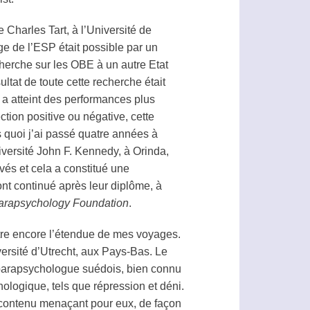
e
Charles Tart, à l’Université de
e de l’
ESP
était possible par un
cherche sur les OBE à un autre Etat
sultat de toute cette recherche était
 a atteint des performances plus
ction positive ou négative, cette
 quoi j’ai passé quatre années à
iversité John F. Kennedy, à Orinda,
vés et cela a constitué une
ont continué après leur diplôme, à
arapsychology Foundation
.
ître encore l’étendue de mes voyages.
ersité d’Utrecht, aux Pays-Bas. Le
parapsychologue suédois, bien connu
logique, tels que répression et déni.
un contenu menaçant pour eux, de façon