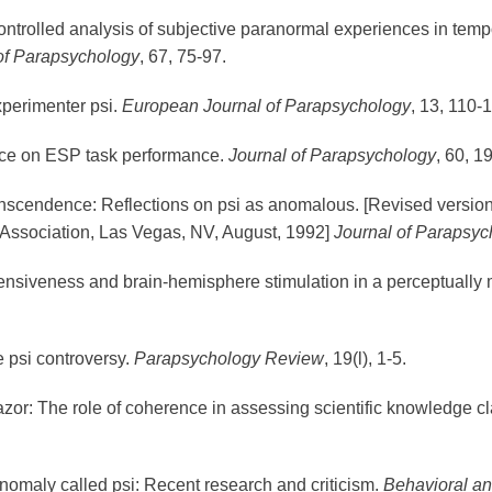
ontrolled analysis of subjective
paranormal
experiences in tempo
of Parapsychology
, 67, 75-97.
experimenter
psi
.
European Journal of Parapsychology
, 13, 110-
nce on
ESP
task performance.
Journal of Parapsychology
, 60, 1
ranscendence: Reflections on
psi
as anomalous. [Revised version 
Association
, Las Vegas, NV, August, 1992]
Journal of Parapsyc
fensiveness and brain-hemisphere stimulation in a perceptually
he
psi
controversy.
Parapsychology Review
, 19(l), 1-5.
zor: The role of coherence in assessing scientific knowledge c
 anomaly called
psi
: Recent research and criticism.
Behavioral an