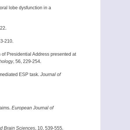
ral lobe dysfunction in a
122.
93-210.
of Presidential Address presented at
hology
, 56, 229-254.
 mediated
ESP
task.
Journal of
laims.
European Journal of
d Brain Sciences
, 10, 539-555.