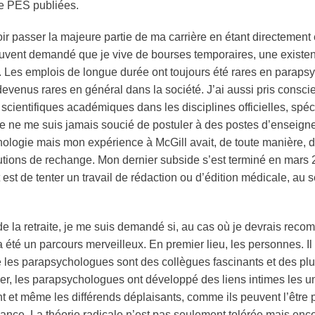
de PES publiées.
r passer la majeure partie de ma carrière en étant directement 
souvent demandé que je vive de bourses temporaires, une existenc
Les emplois de longue durée ont toujours été rares en
parapsy
evenus rares en général dans la société. J’ai aussi pris conscie
s scientifiques académiques dans les disciplines officielles, s
e ne me suis jamais soucié de postuler à des postes d’enseign
hologie
mais mon expérience à McGill avait, de toute manière, d
lutions de rechange. Mon dernier subside s’est terminé en mars 2
 est de tenter un travail de rédaction ou d’édition médicale, au 
 la retraite, je me suis demandé si, au cas où je devrais reco
 été un parcours merveilleux. En premier lieu, les personnes. Il
ue les parapsychologues sont des collègues fascinants et des pl
lier, les parapsychologues ont développé des liens intimes les 
t et même les différends déplaisants, comme ils peuvent l’être pa
ssance. La théorie radicale n’est pas seulement tolérée mais e