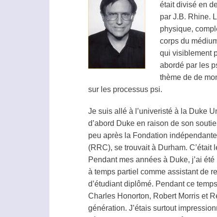
était divisé en d
par J.B. Rhine. 
physique, compl
corps du
médiu
qui visiblement p
abordé par les p
thème de de mon
sur les processus
psi
.
Je suis allé à l’univeristé à la Duke
d’abord Duke en raison de son soutien
peu après la Fondation indépendante
(RRC), se trouvait à Durham. C’était l
Pendant mes années à Duke, j’ai été u
à temps partiel comme assistant de r
d’étudiant diplômé. Pendant ce temps,
Charles Honorton
,
Robert Morris
et R
génération. J’étais surtout impressio